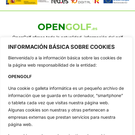
OpenGolf ofrece toda la actualidad, información del golf
profesional y amateur, resultados en directo, vídeos, noticias,
INFORMACIÓN BÁSICA SOBRE COOKIES
Jon Rahm, LIV Golf, PGA Tour, Ryder Cup, DP World Tour, LPGA
Tour...
Bienvenida/o a la información básica sobre las cookies de
Categorias
la página web responsabilidad de la entidad:
Inicio
Jon Rahm
OPENGOLF
Actualidad
Ryder Cup
Amateurs
Reglas
Una cookie o galleta informática es un pequeño archivo de
información que se guarda en tu ordenador, “smartphone”
Circuitos
Vídeos
o tableta cada vez que visitas nuestra página web.
Especiales
De Interés
Algunas cookies son nuestras y otras pertenecen a
Compañía
empresas externas que prestan servicios para nuestra
Aviso Legal
página web.
Política de Privacidad