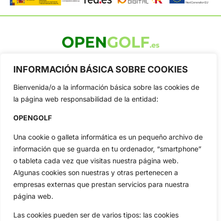
OpenGolf ofrece toda la actualidad, información del golf
profesional y amateur, resultados en directo, vídeos, noticias,
INFORMACIÓN BÁSICA SOBRE COOKIES
Jon Rahm, LIV Golf, PGA Tour, Ryder Cup, DP World Tour, LPGA
Tour...
Bienvenida/o a la información básica sobre las cookies de
la página web responsabilidad de la entidad:
Categorias
Inicio
Jon Rahm
OPENGOLF
Actualidad
Ryder Cup
Una cookie o galleta informática es un pequeño archivo de
Amateurs
Reglas
información que se guarda en tu ordenador, “smartphone”
Circuitos
Vídeos
o tableta cada vez que visitas nuestra página web.
Especiales
De Interés
Algunas cookies son nuestras y otras pertenecen a
empresas externas que prestan servicios para nuestra
Compañía
página web.
Aviso Legal
Política de Privacidad
Las cookies pueden ser de varios tipos: las cookies