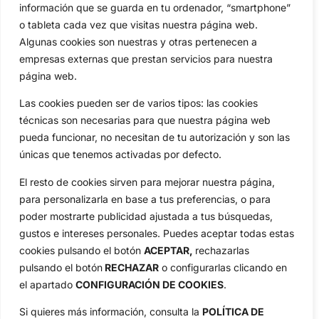
información que se guarda en tu ordenador, “smartphone”
Amateurs
Reglas
o tableta cada vez que visitas nuestra página web.
Circuitos
Vídeos
Algunas cookies son nuestras y otras pertenecen a
empresas externas que prestan servicios para nuestra
Especiales
De Interés
página web.
Compañía
Aviso Legal
Las cookies pueden ser de varios tipos: las cookies
Política de Privacidad
técnicas son necesarias para que nuestra página web
pueda funcionar, no necesitan de tu autorización y son las
Política de Cookies
únicas que tenemos activadas por defecto.
Publicidad
Newsletters
El resto de cookies sirven para mejorar nuestra página,
para personalizarla en base a tus preferencias, o para
poder mostrarte publicidad ajustada a tus búsquedas,
Copyright © 2025 OpenGolf | Diseño por
TecnoQuatre
gustos e intereses personales. Puedes aceptar todas estas
cookies pulsando el botón
ACEPTAR,
rechazarlas
pulsando el botón
RECHAZAR
o configurarlas clicando en
el apartado
CONFIGURACIÓN DE COOKIES
.
Si quieres más información, consulta la
POLÍTICA DE