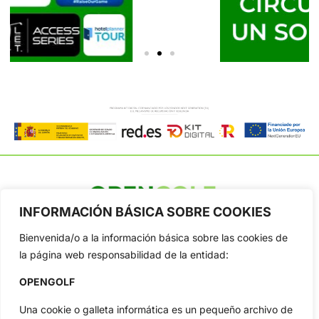
INFORMACIÓN BÁSICA SOBRE COOKIES
OpenGolf ofrece toda la actualidad, información del golf
profesional y amateur, resultados en directo, vídeos, noticias,
Bienvenida/o a la información básica sobre las cookies de
Jon Rahm, LIV Golf, PGA Tour, Ryder Cup, DP World Tour, LPGA
la página web responsabilidad de la entidad:
Tour...
Categorias
OPENGOLF
Inicio
Jon Rahm
Una cookie o galleta informática es un pequeño archivo de
Actualidad
Ryder Cup