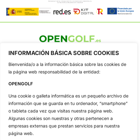
OpenGolf ofrece toda la actualidad, información del golf
INFORMACIÓN BÁSICA SOBRE COOKIES
profesional y amateur, resultados en directo, vídeos, noticias,
Jon Rahm, LIV Golf, PGA Tour, Ryder Cup, DP World Tour, LPGA
Bienvenida/o a la información básica sobre las cookies de
Tour...
la página web responsabilidad de la entidad:
Categorias
OPENGOLF
Inicio
Jon Rahm
Actualidad
Ryder Cup
Una cookie o galleta informática es un pequeño archivo de
Amateurs
Reglas
información que se guarda en tu ordenador, “smartphone”
o tableta cada vez que visitas nuestra página web.
Circuitos
Vídeos
Algunas cookies son nuestras y otras pertenecen a
Especiales
De Interés
empresas externas que prestan servicios para nuestra
Compañía
página web.
Aviso Legal