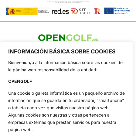
OpenGolf ofrece toda la actualidad, información del golf
INFORMACIÓN BÁSICA SOBRE COOKIES
profesional y amateur, resultados en directo, vídeos, noticias,
Jon Rahm, LIV Golf, PGA Tour, Ryder Cup, DP World Tour, LPGA
Bienvenida/o a la información básica sobre las cookies de
Tour...
la página web responsabilidad de la entidad:
Categorias
OPENGOLF
Inicio
Jon Rahm
Actualidad
Ryder Cup
Una cookie o galleta informática es un pequeño archivo de
Amateurs
Reglas
información que se guarda en tu ordenador, “smartphone”
o tableta cada vez que visitas nuestra página web.
Circuitos
Vídeos
Algunas cookies son nuestras y otras pertenecen a
Especiales
De Interés
empresas externas que prestan servicios para nuestra
Compañía
página web.
Aviso Legal