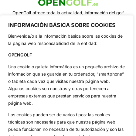
OpenGolf ofrece toda la actualidad, información del golf
profesional y amateur, resultados en directo, vídeos, noticias,
Jon Rahm, LIV Golf, PGA Tour, Ryder Cup, DP World Tour, LPGA
INFORMACIÓN BÁSICA SOBRE COOKIES
Tour...
Bienvenida/o a la información básica sobre las cookies de
Categorias
la página web responsabilidad de la entidad:
Inicio
Jon Rahm
OPENGOLF
Actualidad
Ryder Cup
Amateurs
Reglas
Una cookie o galleta informática es un pequeño archivo de
Circuitos
Vídeos
información que se guarda en tu ordenador, “smartphone”
Especiales
De Interés
o tableta cada vez que visitas nuestra página web.
Algunas cookies son nuestras y otras pertenecen a
Compañía
empresas externas que prestan servicios para nuestra
Aviso Legal
página web.
Política de Privacidad
Las cookies pueden ser de varios tipos: las cookies
Política de Cookies
técnicas son necesarias para que nuestra página web
Publicidad
pueda funcionar, no necesitan de tu autorización y son las
Newsletters