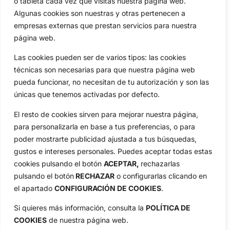
o tableta cada vez que visitas nuestra página web.
OpenGolf ofrece toda la actualidad, información del golf
profesional y amateur, resultados en directo, vídeos, noticias,
Algunas cookies son nuestras y otras pertenecen a
Jon Rahm, LIV Golf, PGA Tour, Ryder Cup, DP World Tour, LPGA
empresas externas que prestan servicios para nuestra
Tour...
página web.
Categorias
Las cookies pueden ser de varios tipos: las cookies
Inicio
Jon Rahm
técnicas son necesarias para que nuestra página web
Actualidad
Ryder Cup
pueda funcionar, no necesitan de tu autorización y son las
Amateurs
Reglas
únicas que tenemos activadas por defecto.
Circuitos
Vídeos
El resto de cookies sirven para mejorar nuestra página,
Especiales
De Interés
para personalizarla en base a tus preferencias, o para
Compañía
poder mostrarte publicidad ajustada a tus búsquedas,
Aviso Legal
gustos e intereses personales. Puedes aceptar todas estas
Política de Privacidad
cookies pulsando el botón
ACEPTAR,
rechazarlas
Política de Cookies
pulsando el botón
RECHAZAR
o configurarlas clicando en
el apartado
CONFIGURACIÓN DE COOKIES
.
Publicidad
Newsletters
Si quieres más información, consulta la
POLÍTICA DE
COOKIES
de nuestra página web.