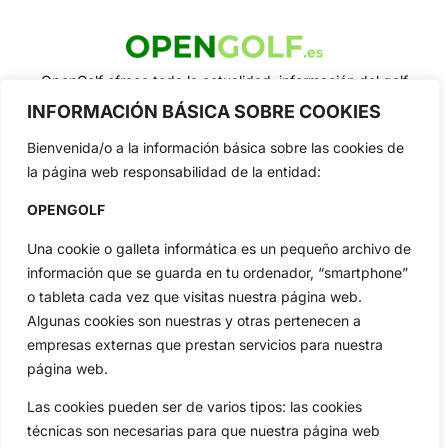
OpenGolf ofrece toda la actualidad, información del golf
profesional y amateur, resultados en directo, vídeos, noticias,
INFORMACIÓN BÁSICA SOBRE COOKIES
Jon Rahm, LIV Golf, PGA Tour, Ryder Cup, DP World Tour, LPGA
Tour...
Bienvenida/o a la información básica sobre las cookies de
Categorias
la página web responsabilidad de la entidad:
Inicio
Jon Rahm
OPENGOLF
Actualidad
Ryder Cup
Una cookie o galleta informática es un pequeño archivo de
Amateurs
Reglas
información que se guarda en tu ordenador, “smartphone”
Circuitos
Vídeos
o tableta cada vez que visitas nuestra página web.
Especiales
De Interés
Algunas cookies son nuestras y otras pertenecen a
Compañía
empresas externas que prestan servicios para nuestra
Aviso Legal
página web.
Política de Privacidad
Las cookies pueden ser de varios tipos: las cookies
Política de Cookies
técnicas son necesarias para que nuestra página web
Publicidad