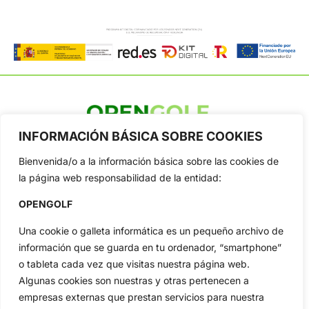
INFORMACIÓN BÁSICA SOBRE COOKIES
OpenGolf ofrece toda la actualidad, información del golf
profesional y amateur, resultados en directo, vídeos, noticias,
Bienvenida/o a la información básica sobre las cookies de
Jon Rahm, LIV Golf, PGA Tour, Ryder Cup, DP World Tour, LPGA
Tour...
la página web responsabilidad de la entidad:
Categorias
OPENGOLF
Inicio
Jon Rahm
Una cookie o galleta informática es un pequeño archivo de
Actualidad
Ryder Cup
información que se guarda en tu ordenador, “smartphone”
Amateurs
Reglas
o tableta cada vez que visitas nuestra página web.
Circuitos
Vídeos
Algunas cookies son nuestras y otras pertenecen a
Especiales
De Interés
empresas externas que prestan servicios para nuestra