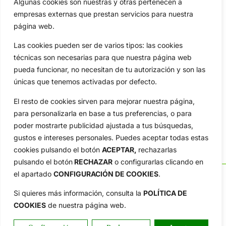
Algunas cookies son nuestras y otras pertenecen a
empresas externas que prestan servicios para nuestra
página web.
Las cookies pueden ser de varios tipos: las cookies
técnicas son necesarias para que nuestra página web
pueda funcionar, no necesitan de tu autorización y son las
únicas que tenemos activadas por defecto.
El resto de cookies sirven para mejorar nuestra página,
para personalizarla en base a tus preferencias, o para
poder mostrarte publicidad ajustada a tus búsquedas,
gustos e intereses personales. Puedes aceptar todas estas
cookies pulsando el botón
ACEPTAR,
rechazarlas
pulsando el botón
RECHAZAR
o configurarlas clicando en
el apartado
CONFIGURACIÓN DE COOKIES
.
Si quieres más información, consulta la
POLÍTICA DE
COOKIES
de nuestra página web.
OpenGolf ofrece toda la actualidad, información del golf
profesional y amateur, resultados en directo, vídeos, noticias,