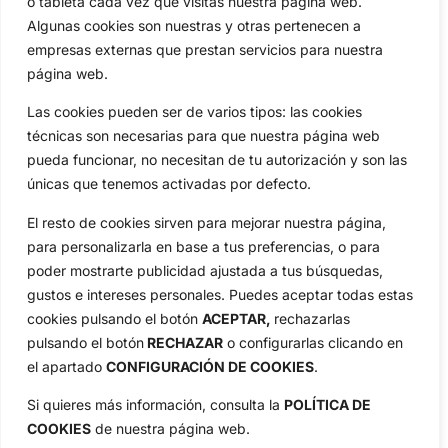
o tableta cada vez que visitas nuestra página web.
OpenGolf ofrece toda la actualidad, información del golf
profesional y amateur, resultados en directo, vídeos, noticias,
Algunas cookies son nuestras y otras pertenecen a
Jon Rahm, LIV Golf, PGA Tour, Ryder Cup, DP World Tour, LPGA
empresas externas que prestan servicios para nuestra
Tour...
página web.
Categorias
Las cookies pueden ser de varios tipos: las cookies
Inicio
Jon Rahm
técnicas son necesarias para que nuestra página web
Actualidad
Ryder Cup
pueda funcionar, no necesitan de tu autorización y son las
Amateurs
Reglas
únicas que tenemos activadas por defecto.
Circuitos
Vídeos
El resto de cookies sirven para mejorar nuestra página,
Especiales
De Interés
para personalizarla en base a tus preferencias, o para
Compañía
poder mostrarte publicidad ajustada a tus búsquedas,
Aviso Legal
gustos e intereses personales. Puedes aceptar todas estas
Política de Privacidad
cookies pulsando el botón
ACEPTAR,
rechazarlas
Política de Cookies
pulsando el botón
RECHAZAR
o configurarlas clicando en
el apartado
CONFIGURACIÓN DE COOKIES
.
Publicidad
Newsletters
Si quieres más información, consulta la
POLÍTICA DE
COOKIES
de nuestra página web.