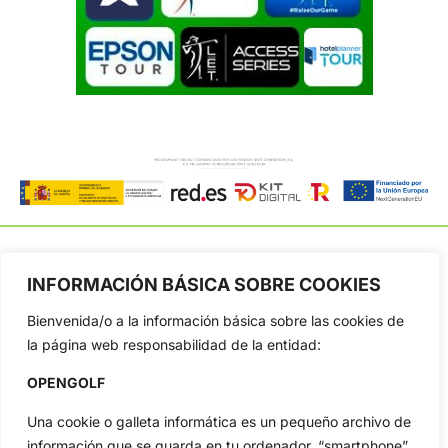
INFORMACIÓN BÁSICA SOBRE COOKIES
OpenGolf ofrece toda la actualidad, información del golf
Bienvenida/o a la información básica sobre las cookies de
profesional y amateur, resultados en directo, vídeos, noticias,
la página web responsabilidad de la entidad:
Jon Rahm, LIV Golf, PGA Tour, Ryder Cup, DP World Tour, LPGA
Tour...
OPENGOLF
Categorias
Una cookie o galleta informática es un pequeño archivo de
Inicio
Jon Rahm
información que se guarda en tu ordenador, “smartphone”