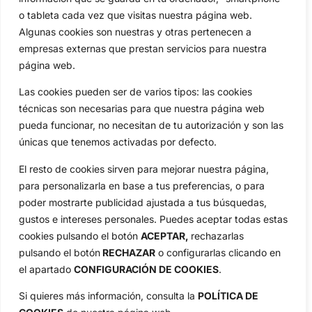
Actualidad
Ryder Cup
o tableta cada vez que visitas nuestra página web.
Amateurs
Reglas
Algunas cookies son nuestras y otras pertenecen a
Circuitos
Vídeos
empresas externas que prestan servicios para nuestra
Especiales
De Interés
página web.
Compañía
Las cookies pueden ser de varios tipos: las cookies
Aviso Legal
técnicas son necesarias para que nuestra página web
Política de Privacidad
pueda funcionar, no necesitan de tu autorización y son las
únicas que tenemos activadas por defecto.
Política de Cookies
Publicidad
El resto de cookies sirven para mejorar nuestra página,
Newsletters
para personalizarla en base a tus preferencias, o para
poder mostrarte publicidad ajustada a tus búsquedas,
gustos e intereses personales. Puedes aceptar todas estas
Copyright © 2025 OpenGolf | Diseño por
TecnoQuatre
cookies pulsando el botón
ACEPTAR,
rechazarlas
pulsando el botón
RECHAZAR
o configurarlas clicando en
el apartado
CONFIGURACIÓN DE COOKIES
.
Si quieres más información, consulta la
POLÍTICA DE