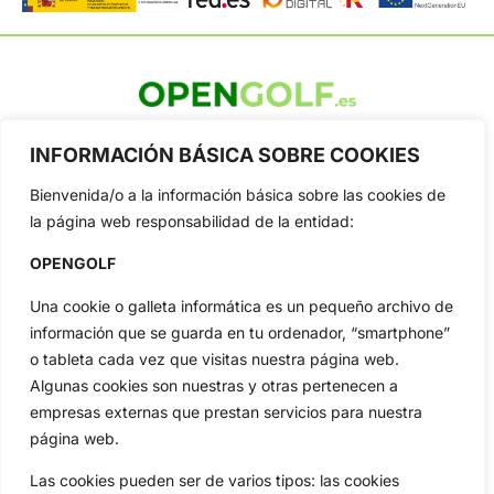
OpenGolf ofrece toda la actualidad, información del golf
profesional y amateur, resultados en directo, vídeos, noticias,
INFORMACIÓN BÁSICA SOBRE COOKIES
Jon Rahm, LIV Golf, PGA Tour, Ryder Cup, DP World Tour, LPGA
Tour...
Bienvenida/o a la información básica sobre las cookies de
la página web responsabilidad de la entidad:
Categorias
Inicio
Jon Rahm
OPENGOLF
Actualidad
Ryder Cup
Una cookie o galleta informática es un pequeño archivo de
Amateurs
Reglas
información que se guarda en tu ordenador, “smartphone”
Circuitos
Vídeos
o tableta cada vez que visitas nuestra página web.
Especiales
De Interés
Algunas cookies son nuestras y otras pertenecen a
empresas externas que prestan servicios para nuestra
Compañía
página web.
Aviso Legal
Política de Privacidad
Las cookies pueden ser de varios tipos: las cookies