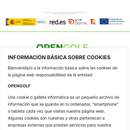
INFORMACIÓN BÁSICA SOBRE COOKIES
OpenGolf ofrece toda la actualidad, información del golf
profesional y amateur, resultados en directo, vídeos, noticias,
Bienvenida/o a la información básica sobre las cookies de
Jon Rahm, LIV Golf, PGA Tour, Ryder Cup, DP World Tour, LPGA
Tour...
la página web responsabilidad de la entidad:
Categorias
OPENGOLF
Inicio
Jon Rahm
Una cookie o galleta informática es un pequeño archivo de
Actualidad
Ryder Cup
información que se guarda en tu ordenador, “smartphone”
Amateurs
Reglas
o tableta cada vez que visitas nuestra página web.
Circuitos
Vídeos
Algunas cookies son nuestras y otras pertenecen a
Especiales
De Interés
empresas externas que prestan servicios para nuestra