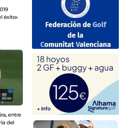
2019
l éxito»
ra, entre
ria del