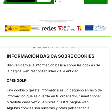
INFORMACIÓN BÁSICA SOBRE COOKIES
OpenGolf ofrece toda la actualidad, información del golf
profesional y amateur, resultados en directo, vídeos, noticias,
Bienvenida/o a la información básica sobre las cookies de
Jon Rahm, LIV Golf, PGA Tour, Ryder Cup, DP World Tour, LPGA
la página web responsabilidad de la entidad:
Tour...
Categorias
OPENGOLF
Inicio
Jon Rahm
Una cookie o galleta informática es un pequeño archivo de
Actualidad
Ryder Cup
información que se guarda en tu ordenador, “smartphone”
Amateurs
Reglas
o tableta cada vez que visitas nuestra página web.
Circuitos
Vídeos
Algunas cookies son nuestras y otras pertenecen a