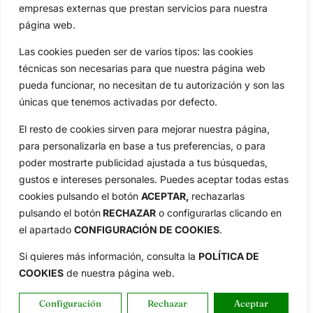
empresas externas que prestan servicios para nuestra
Especiales
De Interés
página web.
Compañía
Aviso Legal
Las cookies pueden ser de varios tipos: las cookies
técnicas son necesarias para que nuestra página web
Política de Privacidad
pueda funcionar, no necesitan de tu autorización y son las
Política de Cookies
únicas que tenemos activadas por defecto.
Publicidad
Newsletters
El resto de cookies sirven para mejorar nuestra página,
para personalizarla en base a tus preferencias, o para
poder mostrarte publicidad ajustada a tus búsquedas,
Copyright © 2025 OpenGolf | Diseño por
TecnoQuatre
gustos e intereses personales. Puedes aceptar todas estas
cookies pulsando el botón
ACEPTAR,
rechazarlas
pulsando el botón
RECHAZAR
o configurarlas clicando en
el apartado
CONFIGURACIÓN DE COOKIES
.
Si quieres más información, consulta la
POLÍTICA DE
COOKIES
de nuestra página web.
Configuración
Rechazar
Aceptar