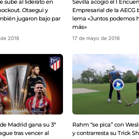
e sube al liderato en
Sevilla acogió el I Encue
ockout. Otaegui y
Empresarial de la AECG b
mbién jugaron bajo par
lema «Juntos podemos 
más»
 de 2018
17 de mayo de 2018
o de Madrid gana su 3ª
Rahm “se pica” con Wesl
gue tras vencer al
y contrarresta su Trick Sh