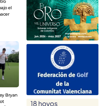
ntro
ajo el
hacer
ey Bryan
ot