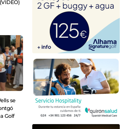
1 (VÍDEO)
ells se
ontgó
a Golf