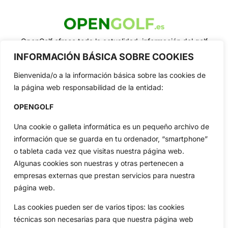
OpenGolf ofrece toda la actualidad, información del golf
profesional y amateur, resultados en directo, vídeos, noticias,
INFORMACIÓN BÁSICA SOBRE COOKIES
Jon Rahm, LIV Golf, PGA Tour, Ryder Cup, DP World Tour, LPGA
Tour...
Bienvenida/o a la información básica sobre las cookies de
Categorias
la página web responsabilidad de la entidad:
Inicio
Jon Rahm
OPENGOLF
Actualidad
Ryder Cup
Una cookie o galleta informática es un pequeño archivo de
Amateurs
Reglas
información que se guarda en tu ordenador, “smartphone”
Circuitos
Vídeos
o tableta cada vez que visitas nuestra página web.
Especiales
De Interés
Algunas cookies son nuestras y otras pertenecen a
Compañía
empresas externas que prestan servicios para nuestra
Aviso Legal
página web.
Política de Privacidad
Las cookies pueden ser de varios tipos: las cookies
Política de Cookies
técnicas son necesarias para que nuestra página web
Publicidad