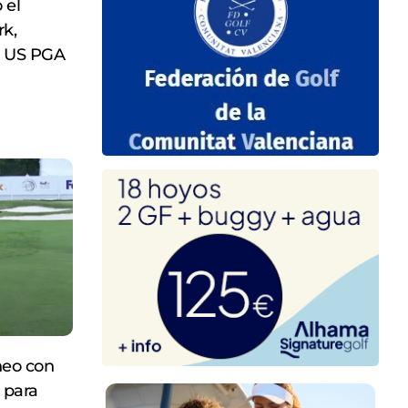
 el
rk,
º US PGA
neo con
 para