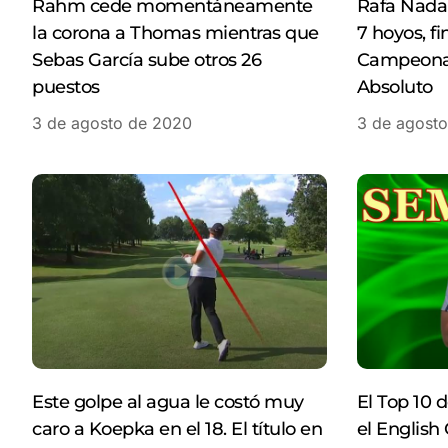
Rahm cede momentáneamente
Rafa Nadal
la corona a Thomas mientras que
7 hoyos, fi
Sebas García sube otros 26
Campeonat
puestos
Absoluto
3 de agosto de 2020
3 de agost
Este golpe al agua le costó muy
El Top 10 
caro a Koepka en el 18. El título en
el English