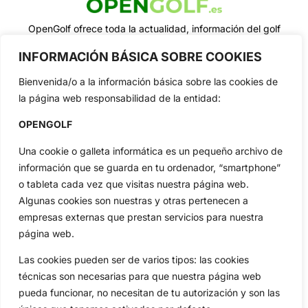
OpenGolf ofrece toda la actualidad, información del golf
profesional y amateur, resultados en directo, vídeos, noticias,
Jon Rahm, LIV Golf, PGA Tour, Ryder Cup, DP World Tour, LPGA
INFORMACIÓN BÁSICA SOBRE COOKIES
Tour...
Bienvenida/o a la información básica sobre las cookies de
Categorias
la página web responsabilidad de la entidad:
Inicio
Jon Rahm
OPENGOLF
Actualidad
Ryder Cup
Amateurs
Reglas
Una cookie o galleta informática es un pequeño archivo de
Circuitos
Vídeos
información que se guarda en tu ordenador, “smartphone”
Especiales
De Interés
o tableta cada vez que visitas nuestra página web.
Algunas cookies son nuestras y otras pertenecen a
Compañía
empresas externas que prestan servicios para nuestra
Aviso Legal
página web.
Política de Privacidad
Las cookies pueden ser de varios tipos: las cookies
Política de Cookies
técnicas son necesarias para que nuestra página web
Publicidad
pueda funcionar, no necesitan de tu autorización y son las
Newsletters