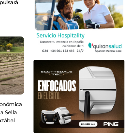
xpulsará
ronómica
a Sella
azábal