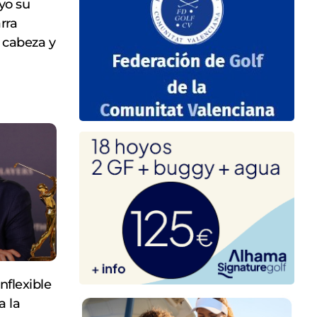
yo su
arra
e cabeza y
nflexible
a la