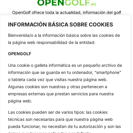
OpenGolf ofrece toda la actualidad, información del golf
profesional y amateur, resultados en directo, vídeos, noticias,
Jon Rahm, LIV Golf, PGA Tour, Ryder Cup, DP World Tour, LPGA
INFORMACIÓN BÁSICA SOBRE COOKIES
Tour...
Bienvenida/o a la información básica sobre las cookies de
Categorias
la página web responsabilidad de la entidad:
Inicio
Jon Rahm
OPENGOLF
Actualidad
Ryder Cup
Amateurs
Reglas
Una cookie o galleta informática es un pequeño archivo de
Circuitos
Vídeos
información que se guarda en tu ordenador, “smartphone”
Especiales
De Interés
o tableta cada vez que visitas nuestra página web.
Algunas cookies son nuestras y otras pertenecen a
Compañía
empresas externas que prestan servicios para nuestra
Aviso Legal
página web.
Política de Privacidad
Las cookies pueden ser de varios tipos: las cookies
Política de Cookies
técnicas son necesarias para que nuestra página web
Publicidad
pueda funcionar, no necesitan de tu autorización y son las
Newsletters