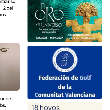
strar su
 +2 del
mos
dor de
bs,