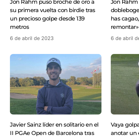
Jon Rahm puso broche de oro a
Jon Rahm 
su primera vuelta con birdie tras
doblebogey 
un precioso golpe desde 139
has cagao,
metros
remontar»
6 de abril de 2023
6 de abril 
Javier Sainz líder en solitario en el
Vaya golp
II PGAe Open de Barcelona tras
anotar un 