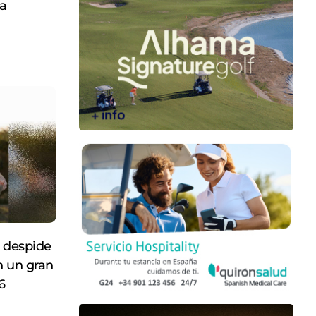
ya
 despide
n un gran
6