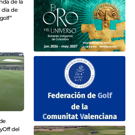
nda de la
r día de
golf”
 de
yOff del