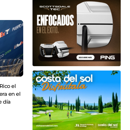
Rico el
era en el
 día