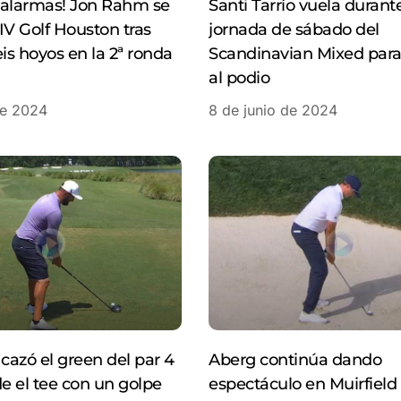
s alarmas! Jon Rahm se
Santi Tarrío vuela durante
LIV Golf Houston tras
jornada de sábado del
eis hoyos en la 2ª ronda
Scandinavian Mixed para
al podio
de 2024
8 de junio de 2024
azó el green del par 4
Aberg continúa dando
de el tee con un golpe
espectáculo en Muirfield 