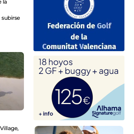
 la
 subirse
Village,