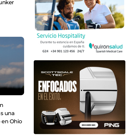
bunker
on
as una
 en Ohio