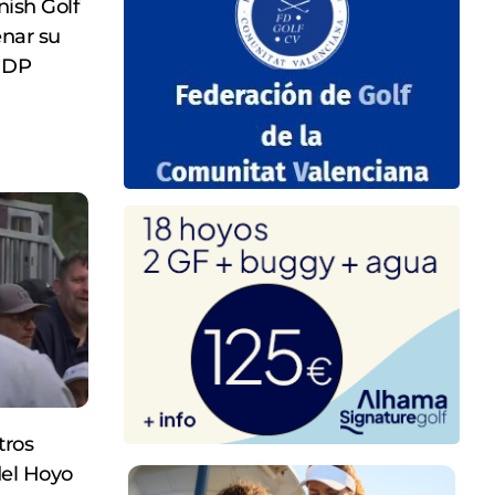
nish Golf
nar su
l DP
tros
del Hoyo