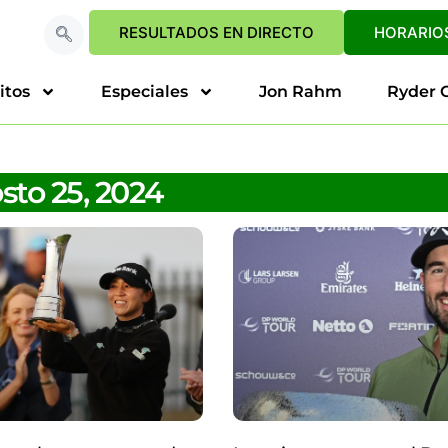
RESULTADOS EN DIRECTO
HORARIOS
itos
Especiales
Jon Rahm
Ryder 
sto 25, 2024