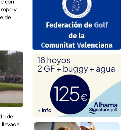
ue con
campo y
se de
odo de
 llevada