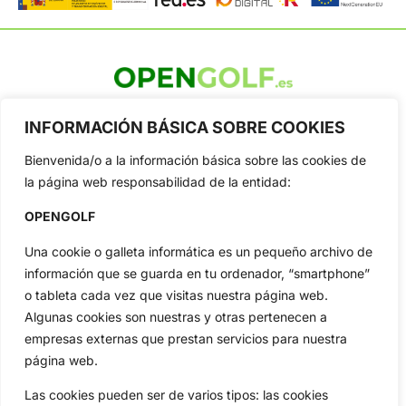
OpenGolf ofrece toda la actualidad, información del golf
profesional y amateur, resultados en directo, vídeos, noticias,
INFORMACIÓN BÁSICA SOBRE COOKIES
Jon Rahm, LIV Golf, PGA Tour, Ryder Cup, DP World Tour, LPGA
Tour...
Bienvenida/o a la información básica sobre las cookies de
la página web responsabilidad de la entidad:
Categorias
Inicio
Jon Rahm
OPENGOLF
Actualidad
Ryder Cup
Una cookie o galleta informática es un pequeño archivo de
Amateurs
Reglas
información que se guarda en tu ordenador, “smartphone”
Circuitos
Vídeos
o tableta cada vez que visitas nuestra página web.
Especiales
De Interés
Algunas cookies son nuestras y otras pertenecen a
empresas externas que prestan servicios para nuestra
Compañía
página web.
Aviso Legal
Política de Privacidad
Las cookies pueden ser de varios tipos: las cookies