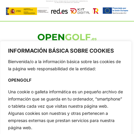
OpenGolf ofrece toda la actualidad, información del golf
INFORMACIÓN BÁSICA SOBRE COOKIES
profesional y amateur, resultados en directo, vídeos, noticias,
Jon Rahm, LIV Golf, PGA Tour, Ryder Cup, DP World Tour, LPGA
Bienvenida/o a la información básica sobre las cookies de
Tour...
la página web responsabilidad de la entidad:
Categorias
OPENGOLF
Inicio
Jon Rahm
Actualidad
Ryder Cup
Una cookie o galleta informática es un pequeño archivo de
Amateurs
Reglas
información que se guarda en tu ordenador, “smartphone”
o tableta cada vez que visitas nuestra página web.
Circuitos
Vídeos
Algunas cookies son nuestras y otras pertenecen a
Especiales
De Interés
empresas externas que prestan servicios para nuestra
Compañía
página web.
Aviso Legal