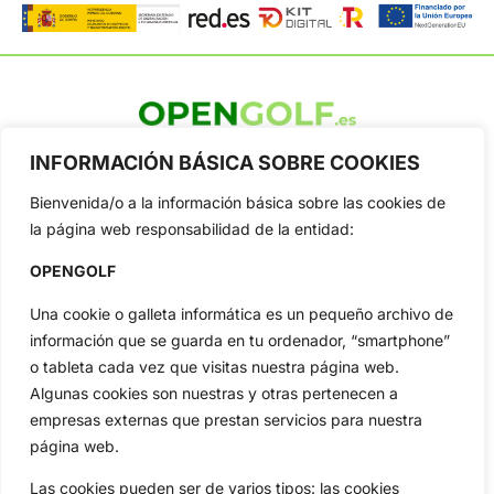
OpenGolf ofrece toda la actualidad, información del golf
INFORMACIÓN BÁSICA SOBRE COOKIES
profesional y amateur, resultados en directo, vídeos, noticias,
Jon Rahm, LIV Golf, PGA Tour, Ryder Cup, DP World Tour, LPGA
Bienvenida/o a la información básica sobre las cookies de
Tour...
la página web responsabilidad de la entidad:
Categorias
OPENGOLF
Inicio
Jon Rahm
Actualidad
Ryder Cup
Una cookie o galleta informática es un pequeño archivo de
Amateurs
Reglas
información que se guarda en tu ordenador, “smartphone”
o tableta cada vez que visitas nuestra página web.
Circuitos
Vídeos
Algunas cookies son nuestras y otras pertenecen a
Especiales
De Interés
empresas externas que prestan servicios para nuestra
Compañía
página web.
Aviso Legal
Las cookies pueden ser de varios tipos: las cookies