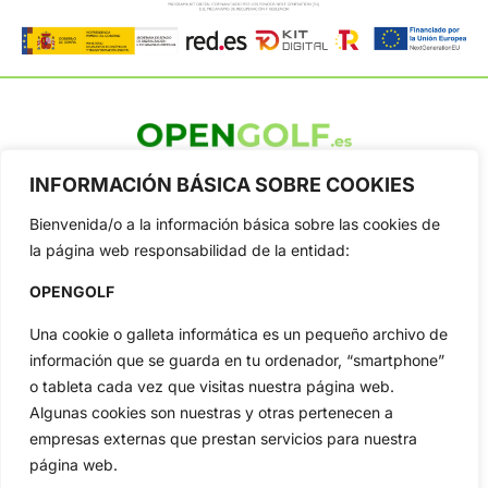
OpenGolf ofrece toda la actualidad, información del golf
INFORMACIÓN BÁSICA SOBRE COOKIES
profesional y amateur, resultados en directo, vídeos, noticias,
Jon Rahm, LIV Golf, PGA Tour, Ryder Cup, DP World Tour, LPGA
Bienvenida/o a la información básica sobre las cookies de
Tour...
la página web responsabilidad de la entidad:
Categorias
OPENGOLF
Inicio
Jon Rahm
Actualidad
Ryder Cup
Una cookie o galleta informática es un pequeño archivo de
Amateurs
Reglas
información que se guarda en tu ordenador, “smartphone”
o tableta cada vez que visitas nuestra página web.
Circuitos
Vídeos
Algunas cookies son nuestras y otras pertenecen a
Especiales
De Interés
empresas externas que prestan servicios para nuestra
Compañía
página web.
Aviso Legal