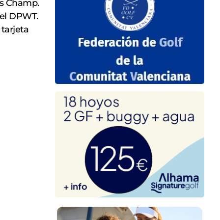
is Champ.
 el DPWT.
 tarjeta