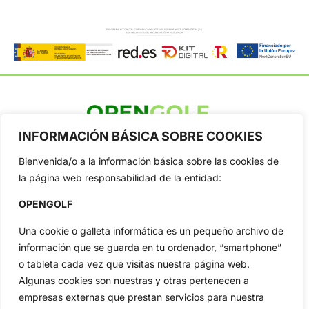
INFORMACIÓN BÁSICA SOBRE COOKIES
OpenGolf ofrece toda la actualidad, información del golf
profesional y amateur, resultados en directo, vídeos, noticias,
Bienvenida/o a la información básica sobre las cookies de
Jon Rahm, LIV Golf, PGA Tour, Ryder Cup, DP World Tour, LPGA
Tour...
la página web responsabilidad de la entidad:
Categorias
OPENGOLF
Inicio
Jon Rahm
Una cookie o galleta informática es un pequeño archivo de
Actualidad
Ryder Cup
información que se guarda en tu ordenador, “smartphone”
Amateurs
Reglas
o tableta cada vez que visitas nuestra página web.
Circuitos
Vídeos
Algunas cookies son nuestras y otras pertenecen a
Especiales
De Interés
empresas externas que prestan servicios para nuestra