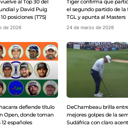
uelve al Top 30 del
Tiger confirma que parti
undial y David Puig
el segundo partido de la f
 10 posiciones (T75)
TGL y apunta al Masters
o de 2026
24 de marzo de 2026
acarra defiende título
DeChambeau brilla entr
ian Open, donde toman
mejores golpes de la se
s 12 españoles
Sudáfrica con claro acent