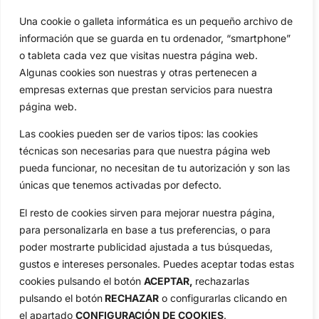
Una cookie o galleta informática es un pequeño archivo de
Categorias
información que se guarda en tu ordenador, “smartphone”
Inicio
Jon Rahm
o tableta cada vez que visitas nuestra página web.
Actualidad
Ryder Cup
Algunas cookies son nuestras y otras pertenecen a
Amateurs
Reglas
empresas externas que prestan servicios para nuestra
Circuitos
Vídeos
página web.
Especiales
De Interés
Las cookies pueden ser de varios tipos: las cookies
Compañía
técnicas son necesarias para que nuestra página web
Aviso Legal
pueda funcionar, no necesitan de tu autorización y son las
Política de Privacidad
únicas que tenemos activadas por defecto.
Política de Cookies
El resto de cookies sirven para mejorar nuestra página,
Publicidad
para personalizarla en base a tus preferencias, o para
Newsletters
poder mostrarte publicidad ajustada a tus búsquedas,
gustos e intereses personales. Puedes aceptar todas estas
cookies pulsando el botón
ACEPTAR,
rechazarlas
Copyright © 2025 OpenGolf | Diseño por
TecnoQuatre
pulsando el botón
RECHAZAR
o configurarlas clicando en
el apartado
CONFIGURACIÓN DE COOKIES
.