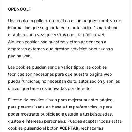
profesional y amateur, resultados en directo, vídeos, noticias,
Jon Rahm, LIV Golf, PGA Tour, Ryder Cup, DP World Tour, LPGA
OPENGOLF
Tour...
Una cookie o galleta informática es un pequeño archivo de
Categorias
información que se guarda en tu ordenador, “smartphone”
Inicio
Jon Rahm
o tableta cada vez que visitas nuestra página web.
Actualidad
Ryder Cup
Algunas cookies son nuestras y otras pertenecen a
Amateurs
Reglas
empresas externas que prestan servicios para nuestra
Circuitos
Vídeos
página web.
Especiales
De Interés
Las cookies pueden ser de varios tipos: las cookies
Compañía
técnicas son necesarias para que nuestra página web
Aviso Legal
pueda funcionar, no necesitan de tu autorización y son las
Política de Privacidad
únicas que tenemos activadas por defecto.
Política de Cookies
El resto de cookies sirven para mejorar nuestra página,
Publicidad
para personalizarla en base a tus preferencias, o para
Newsletters
poder mostrarte publicidad ajustada a tus búsquedas,
gustos e intereses personales. Puedes aceptar todas estas
cookies pulsando el botón
ACEPTAR,
rechazarlas
Copyright © 2025 OpenGolf | Diseño por
TecnoQuatre