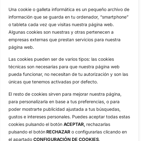
Una cookie o galleta informática es un pequeño archivo de
Categorias
información que se guarda en tu ordenador, “smartphone”
Inicio
Jon Rahm
o tableta cada vez que visitas nuestra página web.
Actualidad
Ryder Cup
Algunas cookies son nuestras y otras pertenecen a
Amateurs
Reglas
empresas externas que prestan servicios para nuestra
Circuitos
Vídeos
página web.
Especiales
De Interés
Las cookies pueden ser de varios tipos: las cookies
Compañía
técnicas son necesarias para que nuestra página web
Aviso Legal
pueda funcionar, no necesitan de tu autorización y son las
Política de Privacidad
únicas que tenemos activadas por defecto.
Política de Cookies
El resto de cookies sirven para mejorar nuestra página,
Publicidad
para personalizarla en base a tus preferencias, o para
Newsletters
poder mostrarte publicidad ajustada a tus búsquedas,
gustos e intereses personales. Puedes aceptar todas estas
cookies pulsando el botón
ACEPTAR,
rechazarlas
Copyright © 2025 OpenGolf | Diseño por
TecnoQuatre
pulsando el botón
RECHAZAR
o configurarlas clicando en
el apartado
CONFIGURACIÓN DE COOKIES
.