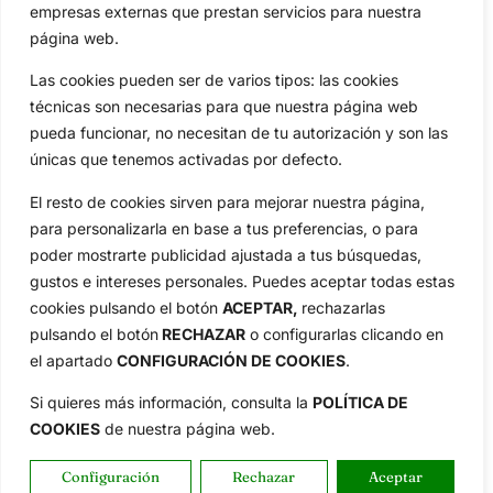
Especiales
De Interés
empresas externas que prestan servicios para nuestra
página web.
Compañía
Aviso Legal
Las cookies pueden ser de varios tipos: las cookies
Política de Privacidad
técnicas son necesarias para que nuestra página web
Política de Cookies
pueda funcionar, no necesitan de tu autorización y son las
Publicidad
únicas que tenemos activadas por defecto.
Newsletters
El resto de cookies sirven para mejorar nuestra página,
para personalizarla en base a tus preferencias, o para
poder mostrarte publicidad ajustada a tus búsquedas,
Copyright © 2025 OpenGolf | Diseño por
TecnoQuatre
gustos e intereses personales. Puedes aceptar todas estas
cookies pulsando el botón
ACEPTAR,
rechazarlas
pulsando el botón
RECHAZAR
o configurarlas clicando en
el apartado
CONFIGURACIÓN DE COOKIES
.
Si quieres más información, consulta la
POLÍTICA DE
COOKIES
de nuestra página web.
Configuración
Rechazar
Aceptar