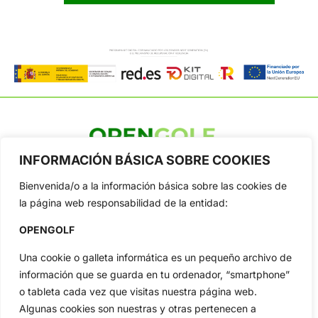
INFORMACIÓN BÁSICA SOBRE COOKIES
OpenGolf ofrece toda la actualidad, información del golf
profesional y amateur, resultados en directo, vídeos, noticias,
Bienvenida/o a la información básica sobre las cookies de
Jon Rahm, LIV Golf, PGA Tour, Ryder Cup, DP World Tour, LPGA
Tour...
la página web responsabilidad de la entidad:
Categorias
OPENGOLF
Inicio
Jon Rahm
Una cookie o galleta informática es un pequeño archivo de
Actualidad
Ryder Cup
información que se guarda en tu ordenador, “smartphone”
Amateurs
Reglas
o tableta cada vez que visitas nuestra página web.
Circuitos
Vídeos
Algunas cookies son nuestras y otras pertenecen a