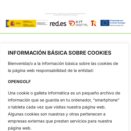
INFORMACIÓN BÁSICA SOBRE COOKIES
OpenGolf ofrece toda la actualidad, información del golf
Bienvenida/o a la información básica sobre las cookies de
profesional y amateur, resultados en directo, vídeos, noticias,
Jon Rahm, LIV Golf, PGA Tour, Ryder Cup, DP World Tour, LPGA
la página web responsabilidad de la entidad:
Tour...
OPENGOLF
Categorias
Inicio
Jon Rahm
Una cookie o galleta informática es un pequeño archivo de
información que se guarda en tu ordenador, “smartphone”
Actualidad
Ryder Cup
o tableta cada vez que visitas nuestra página web.
Amateurs
Reglas
Algunas cookies son nuestras y otras pertenecen a
Circuitos
Vídeos
empresas externas que prestan servicios para nuestra
Especiales
De Interés
página web.