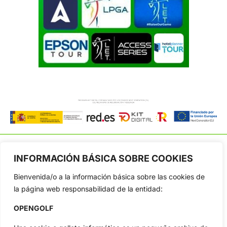
INFORMACIÓN BÁSICA SOBRE COOKIES
Bienvenida/o a la información básica sobre las cookies de
OpenGolf ofrece toda la actualidad, información del golf
profesional y amateur, resultados en directo, vídeos, noticias,
la página web responsabilidad de la entidad:
Jon Rahm, LIV Golf, PGA Tour, Ryder Cup, DP World Tour, LPGA
Tour...
OPENGOLF
Categorias