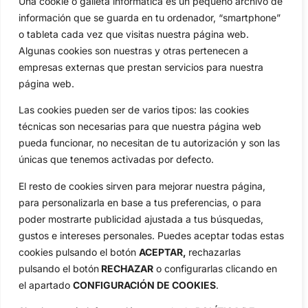
Una cookie o galleta informática es un pequeño archivo de
Inicio
Jon Rahm
información que se guarda en tu ordenador, “smartphone”
Actualidad
Ryder Cup
o tableta cada vez que visitas nuestra página web.
Amateurs
Reglas
Algunas cookies son nuestras y otras pertenecen a
empresas externas que prestan servicios para nuestra
Circuitos
Vídeos
página web.
Especiales
De Interés
Las cookies pueden ser de varios tipos: las cookies
Compañía
técnicas son necesarias para que nuestra página web
Aviso Legal
pueda funcionar, no necesitan de tu autorización y son las
Política de Privacidad
únicas que tenemos activadas por defecto.
Política de Cookies
El resto de cookies sirven para mejorar nuestra página,
Publicidad
para personalizarla en base a tus preferencias, o para
Newsletters
poder mostrarte publicidad ajustada a tus búsquedas,
gustos e intereses personales. Puedes aceptar todas estas
cookies pulsando el botón
ACEPTAR,
rechazarlas
Copyright © 2025 OpenGolf | Diseño por
TecnoQuatre
pulsando el botón
RECHAZAR
o configurarlas clicando en
el apartado
CONFIGURACIÓN DE COOKIES
.