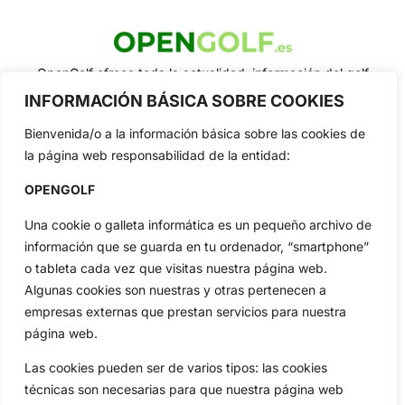
OpenGolf ofrece toda la actualidad, información del golf
profesional y amateur, resultados en directo, vídeos, noticias,
INFORMACIÓN BÁSICA SOBRE COOKIES
Jon Rahm, LIV Golf, PGA Tour, Ryder Cup, DP World Tour, LPGA
Tour...
Bienvenida/o a la información básica sobre las cookies de
Categorias
la página web responsabilidad de la entidad:
Inicio
Jon Rahm
OPENGOLF
Actualidad
Ryder Cup
Una cookie o galleta informática es un pequeño archivo de
Amateurs
Reglas
información que se guarda en tu ordenador, “smartphone”
Circuitos
Vídeos
o tableta cada vez que visitas nuestra página web.
Especiales
De Interés
Algunas cookies son nuestras y otras pertenecen a
Compañía
empresas externas que prestan servicios para nuestra
Aviso Legal
página web.
Política de Privacidad
Las cookies pueden ser de varios tipos: las cookies
Política de Cookies
técnicas son necesarias para que nuestra página web
Publicidad