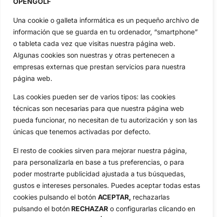
Tour...
OPENGOLF
Categorias
Una cookie o galleta informática es un pequeño archivo de
Inicio
Jon Rahm
información que se guarda en tu ordenador, “smartphone”
Actualidad
Ryder Cup
o tableta cada vez que visitas nuestra página web.
Amateurs
Reglas
Algunas cookies son nuestras y otras pertenecen a
empresas externas que prestan servicios para nuestra
Circuitos
Vídeos
página web.
Especiales
De Interés
Las cookies pueden ser de varios tipos: las cookies
Compañía
técnicas son necesarias para que nuestra página web
Aviso Legal
pueda funcionar, no necesitan de tu autorización y son las
Política de Privacidad
únicas que tenemos activadas por defecto.
Política de Cookies
El resto de cookies sirven para mejorar nuestra página,
Publicidad
para personalizarla en base a tus preferencias, o para
Newsletters
poder mostrarte publicidad ajustada a tus búsquedas,
gustos e intereses personales. Puedes aceptar todas estas
cookies pulsando el botón
ACEPTAR,
rechazarlas
Copyright © 2025 OpenGolf | Diseño por
TecnoQuatre
pulsando el botón
RECHAZAR
o configurarlas clicando en