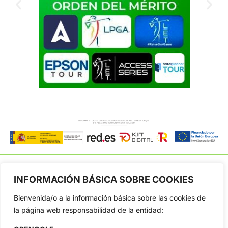
INFORMACIÓN BÁSICA SOBRE COOKIES
Bienvenida/o a la información básica sobre las cookies de
OpenGolf ofrece toda la actualidad, información del golf
profesional y amateur, resultados en directo, vídeos, noticias,
la página web responsabilidad de la entidad:
Jon Rahm, LIV Golf, PGA Tour, Ryder Cup, DP World Tour, LPGA