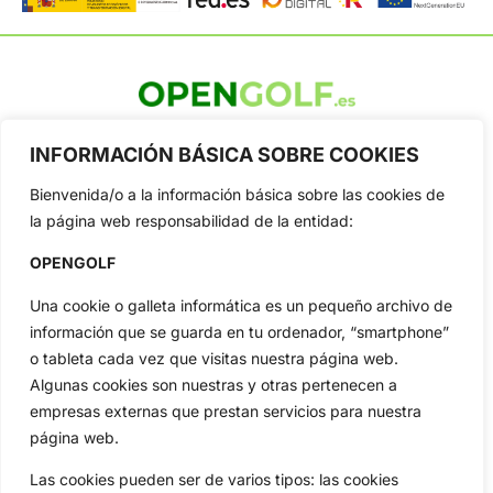
OpenGolf ofrece toda la actualidad, información del golf
profesional y amateur, resultados en directo, vídeos, noticias,
INFORMACIÓN BÁSICA SOBRE COOKIES
Jon Rahm, LIV Golf, PGA Tour, Ryder Cup, DP World Tour, LPGA
Tour...
Bienvenida/o a la información básica sobre las cookies de
la página web responsabilidad de la entidad:
Categorias
Inicio
Jon Rahm
OPENGOLF
Actualidad
Ryder Cup
Una cookie o galleta informática es un pequeño archivo de
Amateurs
Reglas
información que se guarda en tu ordenador, “smartphone”
Circuitos
Vídeos
o tableta cada vez que visitas nuestra página web.
Especiales
De Interés
Algunas cookies son nuestras y otras pertenecen a
empresas externas que prestan servicios para nuestra
Compañía
página web.
Aviso Legal
Política de Privacidad
Las cookies pueden ser de varios tipos: las cookies