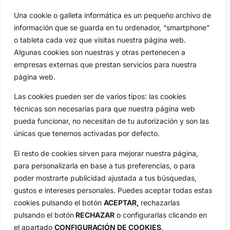
Una cookie o galleta informática es un pequeño archivo de
Categorias
información que se guarda en tu ordenador, “smartphone”
Inicio
Jon Rahm
o tableta cada vez que visitas nuestra página web.
Actualidad
Ryder Cup
Algunas cookies son nuestras y otras pertenecen a
Amateurs
Reglas
empresas externas que prestan servicios para nuestra
Circuitos
Vídeos
página web.
Especiales
De Interés
Las cookies pueden ser de varios tipos: las cookies
Compañía
técnicas son necesarias para que nuestra página web
Aviso Legal
pueda funcionar, no necesitan de tu autorización y son las
Política de Privacidad
únicas que tenemos activadas por defecto.
Política de Cookies
El resto de cookies sirven para mejorar nuestra página,
Publicidad
para personalizarla en base a tus preferencias, o para
Newsletters
poder mostrarte publicidad ajustada a tus búsquedas,
gustos e intereses personales. Puedes aceptar todas estas
cookies pulsando el botón
ACEPTAR,
rechazarlas
Copyright © 2025 OpenGolf | Diseño por
TecnoQuatre
pulsando el botón
RECHAZAR
o configurarlas clicando en
el apartado
CONFIGURACIÓN DE COOKIES
.