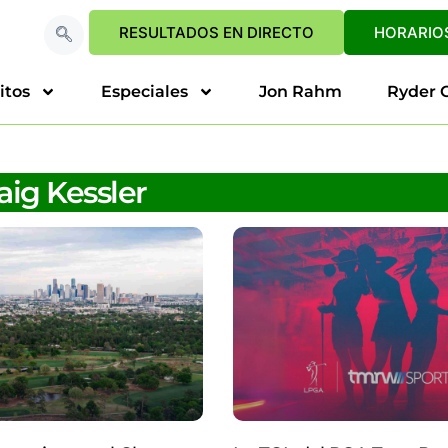
RESULTADOS EN DIRECTO
HORARIOS
itos
Especiales
Jon Rahm
Ryder 
aig Kessler