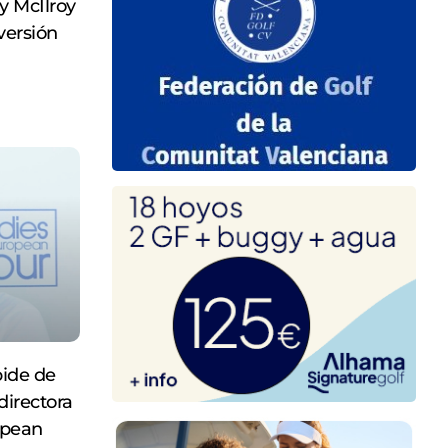
y McIlroy
versión
ide de
irectora
opean