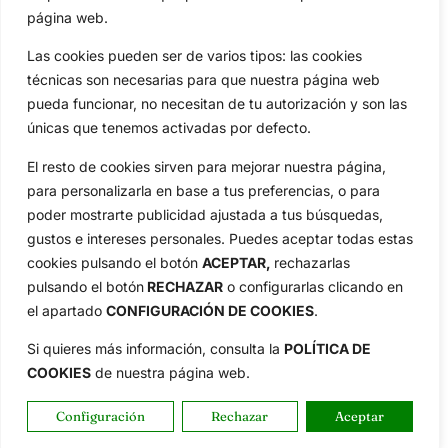
Especiales
De Interés
página web.
Compañía
Las cookies pueden ser de varios tipos: las cookies
Aviso Legal
técnicas son necesarias para que nuestra página web
Política de Privacidad
pueda funcionar, no necesitan de tu autorización y son las
únicas que tenemos activadas por defecto.
Política de Cookies
Publicidad
El resto de cookies sirven para mejorar nuestra página,
Newsletters
para personalizarla en base a tus preferencias, o para
poder mostrarte publicidad ajustada a tus búsquedas,
gustos e intereses personales. Puedes aceptar todas estas
Copyright © 2025 OpenGolf | Diseño por
TecnoQuatre
cookies pulsando el botón
ACEPTAR,
rechazarlas
pulsando el botón
RECHAZAR
o configurarlas clicando en
el apartado
CONFIGURACIÓN DE COOKIES
.
Si quieres más información, consulta la
POLÍTICA DE
COOKIES
de nuestra página web.
Configuración
Rechazar
Aceptar