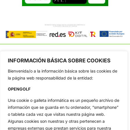
INFORMACIÓN BÁSICA SOBRE COOKIES
OpenGolf ofrece toda la actualidad, información del golf
Bienvenida/o a la información básica sobre las cookies de
profesional y amateur, resultados en directo, vídeos, noticias,
la página web responsabilidad de la entidad:
Jon Rahm, LIV Golf, PGA Tour, Ryder Cup, DP World Tour, LPGA
Tour...
OPENGOLF
Categorias
Una cookie o galleta informática es un pequeño archivo de
Inicio
Jon Rahm
información que se guarda en tu ordenador, “smartphone”
Actualidad
Ryder Cup
o tableta cada vez que visitas nuestra página web.
Amateurs
Reglas
Algunas cookies son nuestras y otras pertenecen a
Circuitos
Vídeos
empresas externas que prestan servicios para nuestra