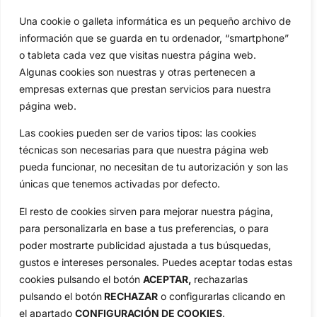
Una cookie o galleta informática es un pequeño archivo de
Categorias
información que se guarda en tu ordenador, “smartphone”
Inicio
Jon Rahm
o tableta cada vez que visitas nuestra página web.
Actualidad
Ryder Cup
Algunas cookies son nuestras y otras pertenecen a
Amateurs
Reglas
empresas externas que prestan servicios para nuestra
Circuitos
Vídeos
página web.
Especiales
De Interés
Las cookies pueden ser de varios tipos: las cookies
Compañía
técnicas son necesarias para que nuestra página web
Aviso Legal
pueda funcionar, no necesitan de tu autorización y son las
Política de Privacidad
únicas que tenemos activadas por defecto.
Política de Cookies
El resto de cookies sirven para mejorar nuestra página,
Publicidad
para personalizarla en base a tus preferencias, o para
Newsletters
poder mostrarte publicidad ajustada a tus búsquedas,
gustos e intereses personales. Puedes aceptar todas estas
cookies pulsando el botón
ACEPTAR,
rechazarlas
Copyright © 2025 OpenGolf | Diseño por
TecnoQuatre
pulsando el botón
RECHAZAR
o configurarlas clicando en
el apartado
CONFIGURACIÓN DE COOKIES
.