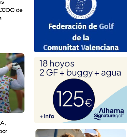
us
s JJOO de
a
GA,
por