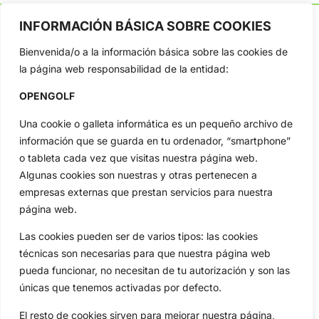
INFORMACIÓN BÁSICA SOBRE COOKIES
Bienvenida/o a la información básica sobre las cookies de
OpenGolf ofrece toda la actualidad, información del golf
la página web responsabilidad de la entidad:
profesional y amateur, resultados en directo, vídeos, noticias,
Jon Rahm, LIV Golf, PGA Tour, Ryder Cup, DP World Tour, LPGA
OPENGOLF
Tour...
Una cookie o galleta informática es un pequeño archivo de
Categorias
información que se guarda en tu ordenador, “smartphone”
Inicio
Jon Rahm
o tableta cada vez que visitas nuestra página web.
Actualidad
Ryder Cup
Algunas cookies son nuestras y otras pertenecen a
Amateurs
Reglas
empresas externas que prestan servicios para nuestra
Circuitos
Vídeos
página web.
Especiales
De Interés
Las cookies pueden ser de varios tipos: las cookies
Compañía
técnicas son necesarias para que nuestra página web
Aviso Legal
pueda funcionar, no necesitan de tu autorización y son las
únicas que tenemos activadas por defecto.
Política de Privacidad
Política de Cookies
El resto de cookies sirven para mejorar nuestra página,