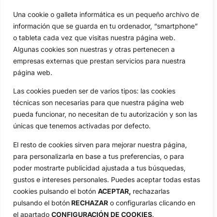
Una cookie o galleta informática es un pequeño archivo de
Categorias
información que se guarda en tu ordenador, “smartphone”
Inicio
Jon Rahm
o tableta cada vez que visitas nuestra página web.
Actualidad
Ryder Cup
Algunas cookies son nuestras y otras pertenecen a
Amateurs
Reglas
empresas externas que prestan servicios para nuestra
Circuitos
Vídeos
página web.
Especiales
De Interés
Las cookies pueden ser de varios tipos: las cookies
Compañía
técnicas son necesarias para que nuestra página web
Aviso Legal
pueda funcionar, no necesitan de tu autorización y son las
Política de Privacidad
únicas que tenemos activadas por defecto.
Política de Cookies
El resto de cookies sirven para mejorar nuestra página,
Publicidad
para personalizarla en base a tus preferencias, o para
Newsletters
poder mostrarte publicidad ajustada a tus búsquedas,
gustos e intereses personales. Puedes aceptar todas estas
cookies pulsando el botón
ACEPTAR,
rechazarlas
Copyright © 2025 OpenGolf | Diseño por
TecnoQuatre
pulsando el botón
RECHAZAR
o configurarlas clicando en
el apartado
CONFIGURACIÓN DE COOKIES
.